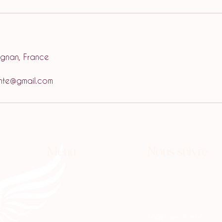
pignan, France
te@gmail.com
Menu
Nous suivre
À propos
Facebook
Soins & prestations
Instagram
Angélique Hirmance
Contact