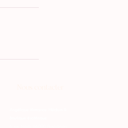
Nous contacter
Angélique Hirmance Médium &
Boutique ésotérique
6 rue Mailly 66000 Perpignan