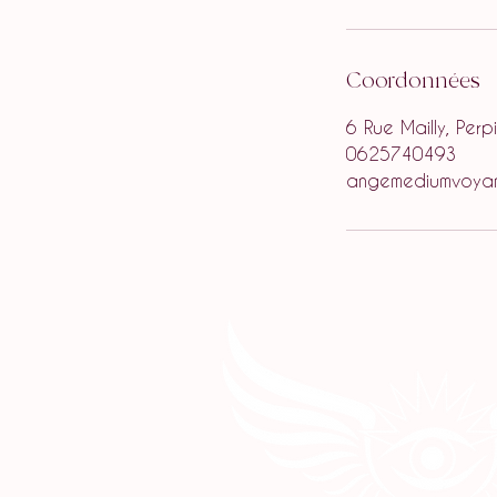
Coordonnées
6 Rue Mailly, Per
0625740493
angemediumvoyan