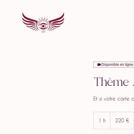
Disponible en ligne
Thème A
Et si votre carte 
220
euros
1 h
1
220 €