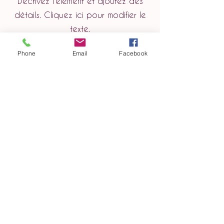
Décrivez l'élément et ajoutez des
détails. Cliquez ici pour modifier le
texte.
Phone
Email
Facebook
Titre d'élément
Décrivez l'élément et ajoutez des
détails. Cliquez ici pour modifier le
texte.